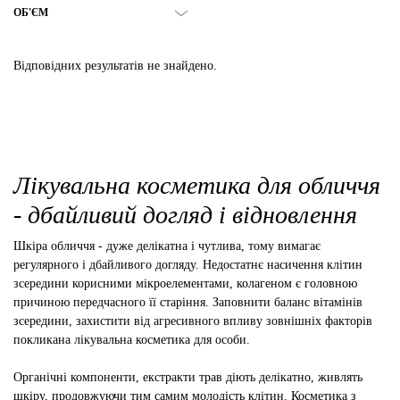
ОБ'ЄМ
Відповідних результатів не знайдено.
Лікувальна косметика для обличчя
- дбайливий догляд і відновлення
Шкіра обличчя - дуже делікатна і чутлива, тому вимагає
регулярного і дбайливого догляду. Недостатнє насичення клітин
зсередини корисними мікроелементами, колагеном є головною
причиною передчасного її старіння. Заповнити баланс вітамінів
зсередини, захистити від агресивного впливу зовнішніх факторів
покликана лікувальна косметика для особи.
Органічні компоненти, екстракти трав діють делікатно, живлять
шкіру, продовжуючи тим самим молодість клітин. Косметика з