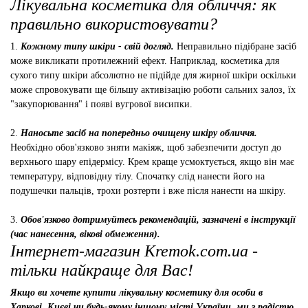
Лікувальна косметика для обличчя: як
правильно використовувати?
1.
Кожному типу шкіри - свій догляд.
Неправильно підібране засіб
може викликати протилежний ефект. Наприклад, косметика для
сухого типу шкіри абсолютно не підійде для жирної шкіри оскільки
може спровокувати ще більшу активізацію роботи сальних залоз, їх
"закупорювання" і появі вугрової висипки.
2.
Наносьте засіб на попередньо очищену шкіру обличчя.
Необхідно обов'язково зняти макіяж, щоб забезпечити доступ до
верхнього шару епідермісу. Крем краще усмоктується, якщо він має
температуру, відповідну тілу. Спочатку слід нанести його на
подушечки пальців, трохи розтерти і вже після нанести на шкіру.
3.
Обов'язково дотримуйтесь рекомендацій, зазначені в інструкції
(час нанесення, вікові обмеження).
Інтернет-магазин Kremok.com.ua -
тільки найкраще для Вас!
Якщо ви хочете купити лікувальну косметику для особи в
Харкові, Києві чи будь-якому іншому місті України, ми з радістю