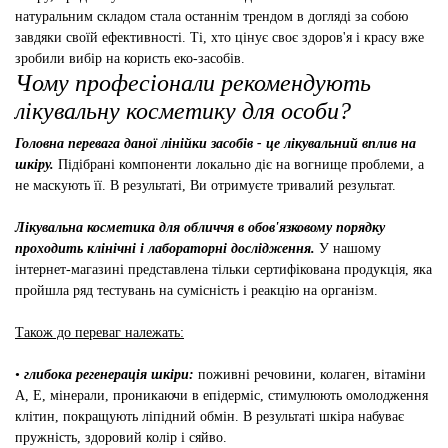
натуральним складом стала останнім трендом в догляді за собою
завдяки своїй ефективності. Ті, хто цінує своє здоров'я і красу вже
зробили вибір на користь еко-засобів.
Чому професіонали рекомендують
лікувальну косметику для особи?
Головна перевага даної лінійки засобів - це лікувальний вплив на
шкіру.
Підібрані компоненти локально діє на вогнище проблеми, а
не маскують її. В результаті, Ви отримуєте тривалий результат.
Лікувальна косметика для обличчя в обов'язковому порядку
проходить клінічні і лабораторні дослідження.
У нашому
інтернет-магазині представлена ​​тільки сертифікована продукція, яка
пройшла ряд тестувань на сумісність і реакцію на організм.
Також до переваг належать:
•
глибока регенерація шкіри:
поживні речовини, колаген, вітаміни
А, Е, мінерали, проникаючи в епідерміс, стимулюють омолодження
клітин, покращують ліпідний обмін. В результаті шкіра набуває
пружність, здоровий колір і сяйво.