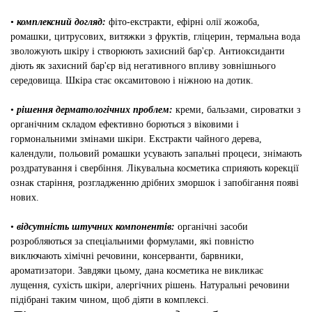
•
комплексний догляд:
фіто-екстракти, ефірні олії жожоба,
ромашки, цитрусових, витяжки з фруктів, гліцерин, термальна вода
зволожують шкіру і створюють захисний бар'єр. Антиоксиданти
діють як захисний бар'єр від негативного впливу зовнішнього
середовища. Шкіра стає оксамитовою і ніжною на дотик.
•
рішення дерматологічних проблем:
креми, бальзами, сироватки з
органічним складом ефективно борються з віковими і
гормональними змінами шкіри. Екстракти чайного дерева,
календули, польовий ромашки усувають запальні процеси, знімають
роздратування і свербіння. Лікувальна косметика сприяють корекції
ознак старіння, розгладженню дрібних зморшок і запобігання появі
нових.
•
відсутність штучних компонентів:
органічні засоби
розробляються за спеціальними формулами, які повністю
виключають хімічні речовини, консерванти, барвники,
ароматизатори. Завдяки цьому, дана косметика не викликає
лущення, сухість шкіри, алергічних рішень. Натуральні речовини
підібрані таким чином, щоб діяти в комплексі.