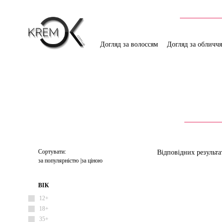
Догляд за волоссям
Догляд за обличч
Сортувати:
Відповідних результа
за популярністю
за ціною
ВІК
12+
18+
35+