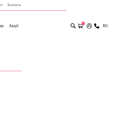
ог
Контакти
0
ди
Акції
RU