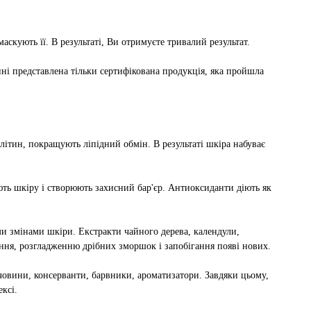
аскують її. В результаті, Ви отримуєте тривалий результат.
і представлена ​​тільки сертифікована продукція, яка пройшла
ітин, покращують ліпідний обмін. В результаті шкіра набуває
ють шкіру і створюють захисний бар'єр. Антиоксиданти діють як
и змінами шкіри. Екстракти чайного дерева, календули,
іння, розгладженню дрібних зморшок і запобігання появі нових.
човини, консерванти, барвники, ароматизатори. Завдяки цьому,
ксі.