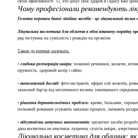
своїй ефективності. Ті, хто цінує своє здоров'я і красу вже зроб
Чому професіонали рекомендують лік
Головна перевага даної лінійки засобів - це лікувальний вплив 
Лікувальна косметика для обличчя в обов'язковому порядку пр
ряд тестувань на сумісність і реакцію на організм.
Також до переваг належать:
•
глибока регенерація шкіри:
поживні речовини, колаген, вітам
пружність, здоровий колір і сяйво.
•
комплексний догляд:
фіто-екстракти, ефірні олії жожоба, ром
захисний бар'єр від негативного впливу зовнішнього середови
•
рішення дерматологічних проблем:
креми, бальзами, сироват
польовий ромашки усувають запальні процеси, знімають роздрат
•
відсутність штучних компонентів:
органічні засоби розроб
дана косметика не викликає лущення, сухість шкіри, алергічних
Лікувальна косметика для обличчя: я