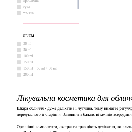
тонізуючий
проблемна
суха
тьмяна
чутлива
ОБ'ЄМ
30 ml
50 ml
100 ml
150 ml
150 ml + 50 ml + 50 ml
200 ml
Лікувальна косметика для обличч
Шкіра обличчя - дуже делікатна і чутлива, тому вимагає регу
передчасного її старіння. Заповнити баланс вітамінів зсередин
Органічні компоненти, екстракти трав діють делікатно, живлят