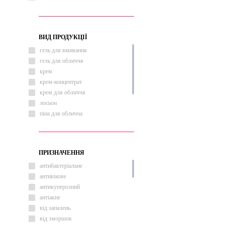
ВИД ПРОДУКЦІЇ
гель для вмивання
гель для обличчя
крем
крем-концентрат
крем для обличчя
лосьон
піна для обличча
пінка для вмивання
сироватка
сироватка для обличчя
ПРИЗНАЧЕННЯ
антибактеріальне
антивікове
антикуперозний
антіакне
від запалень
від зморшок