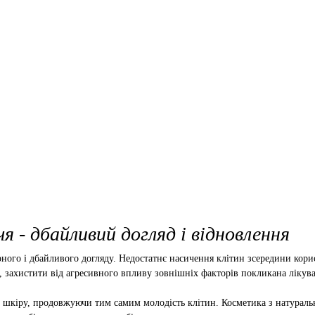
я - дбайливий догляд і відновлення
лярного і дбайливого догляду. Недостатнє насичення клітин зсередини к
и, захистити від агресивного впливу зовнішніх факторів покликана лікув
ь шкіру, продовжуючи тим самим молодість клітин. Косметика з натураль