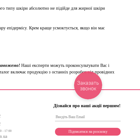
го типу шкіри абсолютно не підійде для жирної шкіри
ру епідермісу. Крем краще усмоктується, якщо він має
опоможемо!
Наші експерти можуть проконсультувати Вас і
аталог включає продукцію з останніх розробок від провідних
Заказать
звонок
Дізнайся про наші акції першим!
2
2
0 - 17:00
m.ua