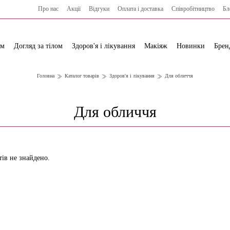
Про нас
Акції
Відгуки
Оплата і доставка
Cпівробітництво
Бл
ям
Догляд за тілом
Здоров'я і лікування
Макіяж
Новинки
Брен
Головна
Каталог товарів
Здоров'я і лікування
Для обличчя
Для обличчя
тів не знайдено.