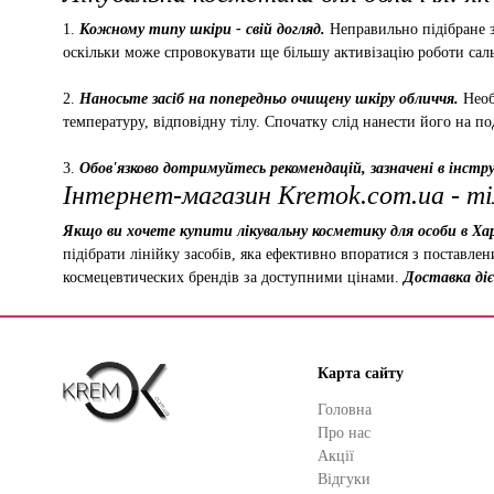
1.
Кожному типу шкіри - свій догляд.
Неправильно підібране з
оскільки може спровокувати ще більшу активізацію роботи саль
2.
Наносьте засіб на попередньо очищену шкіру обличчя.
Необ
температуру, відповідну тілу. Спочатку слід нанести його на по
3.
Обов'язково дотримуйтесь рекомендацій, зазначені в інструк
Інтернет-магазин Kremok.com.ua - ті
Якщо ви хочете купити лікувальну косметику для особи в Хар
підібрати лінійку засобів, яка ефективно впоратися з поставле
космецевтических брендів за доступними цінами.
Доставка діє 
Карта сайту
Головна
Про нас
Акції
Відгуки