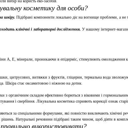
или вибір на користь еко-засобів.
увальну косметику для особи?
на шкіру.
Підібрані компоненти локально діє на вогнище проблеми, а не м
оходить клінічні і лабораторні дослідження.
У нашому інтернет-магазин
іни А, Е, мінерали, проникаючи в епідерміс, стимулюють омолодження кл
ашки, цитрусових, витяжки з фруктів, гліцерин, термальна вода зволожу
ща. Шкіра стає оксамитовою і ніжною на дотик.
ки з органічним складом ефективно борються з віковими і гормональним
ування і свербіння. Лікувальна косметика сприяють корекції ознак стар
ляються за спеціальними формулами, які повністю виключають хімічні ре
 рішень. Натуральні речовини підібрані таким чином, щоб діяти в компле
к правильно використовувати?