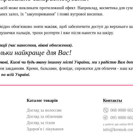
асіб може викликати протилежний ефект. Наприклад, косметика для сухо
них залоз, їх "закупорювання" і появі вугрової висипки.
хідно обов'язково зняти макіяж, щоб забезпечити доступ до верхнього ша
душечки пальців, трохи розтерти і вже після нанести на шкіру.
ції (час нанесення, вікові обмеження).
льки найкраще для Вас!
кові, Києві чи будь-якому іншому місті України, ми з радістю Вам д
ним завданням. Креми, бальзами, флюїди, сироватки для обличчя - наш к
по всій Україні.
Каталог товарів
Контакты
Догляд за волоссям
068 0000 60
Догляд за обличчям
095 0000 60
Догляд за тілом
у робочі дні online 09:0
Здоров'я і лікування
info@kremok.co