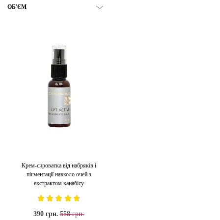
ОБ'ЄМ
Крем-сироватка від набряків і
пігментації навколо очей з
екстрактом канабісу
390 грн.
558 грн.