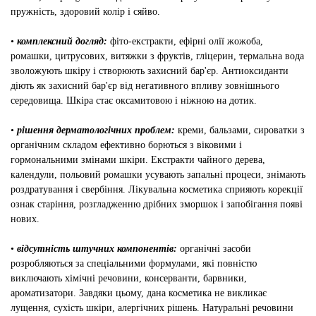
пружність, здоровий колір і сяйво.
•
комплексний догляд:
фіто-екстракти, ефірні олії жожоба,
ромашки, цитрусових, витяжки з фруктів, гліцерин, термальна вода
зволожують шкіру і створюють захисний бар'єр. Антиоксиданти
діють як захисний бар'єр від негативного впливу зовнішнього
середовища. Шкіра стає оксамитовою і ніжною на дотик.
•
рішення дерматологічних проблем:
креми, бальзами, сироватки з
органічним складом ефективно борються з віковими і
гормональними змінами шкіри. Екстракти чайного дерева,
календули, польовий ромашки усувають запальні процеси, знімають
роздратування і свербіння. Лікувальна косметика сприяють корекції
ознак старіння, розгладженню дрібних зморшок і запобігання появі
нових.
•
відсутність штучних компонентів:
органічні засоби
розробляються за спеціальними формулами, які повністю
виключають хімічні речовини, консерванти, барвники,
ароматизатори. Завдяки цьому, дана косметика не викликає
лущення, сухість шкіри, алергічних рішень. Натуральні речовини