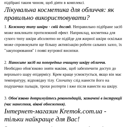
підібрані таким чином, щоб діяти в комплексі.
Лікувальна косметика для обличчя: як
правильно використовувати?
1.
Кожному типу шкіри - свій догляд.
Неправильно підібране засіб
може викликати протилежний ефект. Наприклад, косметика для
сухого типу шкіри абсолютно не підійде для жирної шкіри оскільки
може спровокувати ще більшу активізацію роботи сальних залоз, їх
"закупорювання" і появі вугрової висипки.
2.
Наносьте засіб на попередньо очищену шкіру обличчя.
Необхідно обов'язково зняти макіяж, щоб забезпечити доступ до
верхнього шару епідермісу. Крем краще усмоктується, якщо він має
температуру, відповідну тілу. Спочатку слід нанести його на
подушечки пальців, трохи розтерти і вже після нанести на шкіру.
3.
Обов'язково дотримуйтесь рекомендацій, зазначені в інструкції
(час нанесення, вікові обмеження).
Інтернет-магазин Kremok.com.ua -
тільки найкраще для Вас!