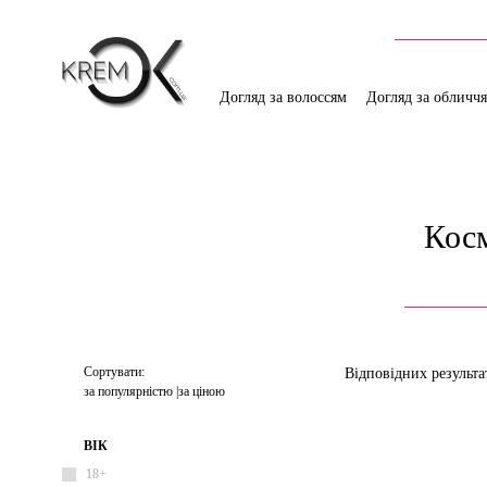
Догляд за волоссям
Догляд за обличч
Косм
Сортувати:
Відповідних результа
за популярністю
за ціною
ВІК
18+