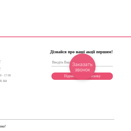
Дізнайся про наші акції першим!
2
Заказать
звонок
2
0 - 17:00
m.ua
ено!