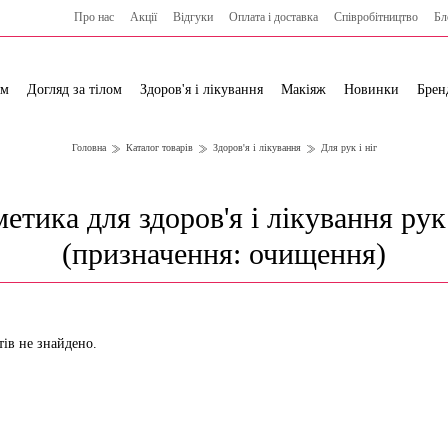
Про нас
Акції
Відгуки
Оплата і доставка
Cпівробітництво
Бл
ям
Догляд за тілом
Здоров'я і лікування
Макіяж
Новинки
Брен
Головна
Каталог товарів
Здоров'я і лікування
Для рук і ніг
етика для здоров'я і лікування рук 
(призначення: очищення)
тів не знайдено.