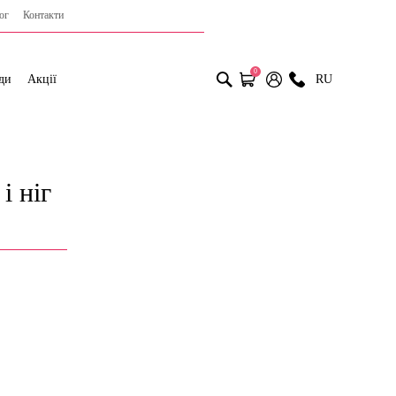
ог
Контакти
0
ди
Акції
RU
і ніг