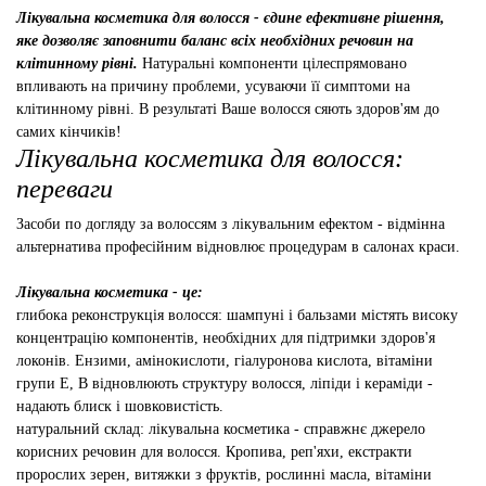
Лікувальна косметика для волосся - єдине ефективне рішення,
яке дозволяє заповнити баланс всіх необхідних речовин на
клітинному рівні.
Натуральні компоненти цілеспрямовано
впливають на причину проблеми, усуваючи її симптоми на
клітинному рівні. В результаті Ваше волосся сяють здоров'ям до
самих кінчиків!
Лікувальна косметика для волосся:
переваги
Засоби по догляду за волоссям з лікувальним ефектом - відмінна
альтернатива професійним відновлює процедурам в салонах краси.
Лікувальна косметика - це:
глибока реконструкція волосся: шампуні і бальзами містять високу
концентрацію компонентів, необхідних для підтримки здоров'я
локонів. Ензими, амінокислоти, гіалуронова кислота, вітаміни
групи E, B відновлюють структуру волосся, ліпіди і кераміди -
надають блиск і шовковистість.
натуральний склад: лікувальна косметика - справжнє джерело
корисних речовин для волосся. Кропива, реп'яхи, екстракти
пророслих зерен, витяжки з фруктів, рослинні масла, вітаміни