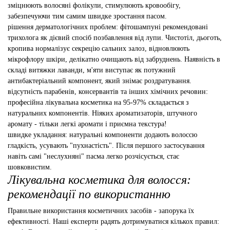
зміцнюють волосяні фолікули, стимулюють кровообігу,
забезпечуючи тим самим швидке зростання пасом.
рішення дерматологічних проблем: фітошампуні рекомендовані
трихолога як дієвий спосіб позбавлення від лупи. Чистотіл, дьоготь,
кропива нормалізує секрецію сальних залоз, відновлюють
мікрофлору шкіри, делікатно очищають від забруднень. Наявність в
складі витяжки лаванди, м'яти виступає як потужний
антибактеріальний компонент, який знімає роздратування.
відсутність парабенів, консервантів та інших хімічних речовин:
професійна лікувальна косметика на 95-97% складається з
натуральних компонентів. Ніяких ароматизаторів, штучного
аромату - тільки легкі аромати і приємна текстура!
швидке укладання: натуральні компоненти додають волоссю
гладкість, усувають "пухнастість". Після першого застосування
навіть самі "неслухняні" пасма легко розчісується, стає
шовковистим.
Лікувальна косметика для волосся:
рекомендації по використанню
Правильне використання косметичних засобів - запорука їх
ефективності. Наші експерти радять дотримуватися кількох правил: