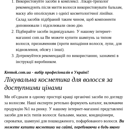
Використовуйте засоби в комплексі. Лікарі-трихолог
рекомендують після миття волосся використовувати бальзам,
маску або ополіскувач з однієї косметологічної лінійки.
Склад засобів підібраний таким чином, щоб компоненти
доповнювали і підсилювали свою дію.
Підбирайте засоби індивідуально. У нашому інтернет-
магазині com.ua Ви можете купити шампунь за типом
волосся, призначенням (проти випадіння волосся, лупи, для
відновлення, обсягу і інші).
Дотримуйтеся рекомендацій по використанню, зазначені в
інструкції виробником.
Kremok.com.ua - вибір професіоналів в Україні!
Лікувальна косметика для волосся за
доступними цінами
Ми об'єднали в одному просторі кращі органічні засоби по догляду
за волоссям. Наші експерти ретельно формують каталог, включаючи
продукцію №1 на ринку. У нашому інтернет-магазині представлені
засоби для всіх типів волосся: бальзами, маски, кондиціонери,
сироватки, шампуні для пошкодженого, пофарбованого волосся.
Ви
можете купити косметику на сайті, перебуваючи в будь-якому