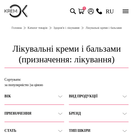
0
RU
Головна
Каталог товарів
Здоров'я і лікування
Лікувальні креми і бальзами
Лікувальні креми і бальзами
(призначення: лікування)
Сортувати:
за популярністю
за ціною
ВІК
ВИД ПРОДУКЦІЇ
ПРИЗНАЧЕННЯ
БРЕНД
СТАТЬ
ТИП ШКІРИ