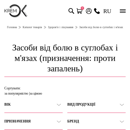
0
RU
Головна
Каталог товарів
Здоров'я і лікування
Засоби від болю в суглобах і м'язах
Засоби від болю в суглобах і
м'язах (призначення: проти
запалень)
Сортувати:
за популярністю
за ціною
ВІК
ВИД ПРОДУКЦІЇ
ПРИЗНАЧЕННЯ
БРЕНД