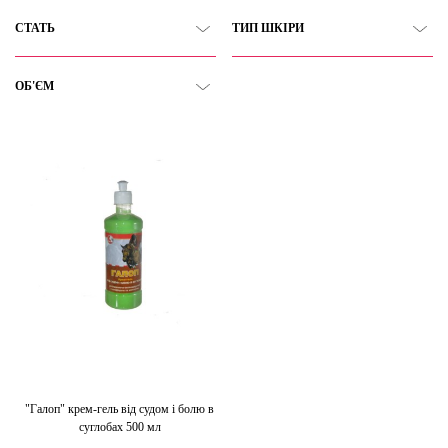
СТАТЬ
ТИП ШКІРИ
ОБ'ЄМ
"Галоп" крем-гель від судом і болю в
суглобах 500 мл