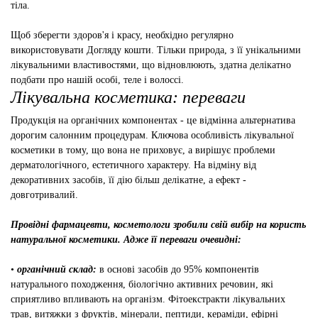
тіла.
Щоб зберегти здоров'я і красу, необхідно регулярно
використовувати Догляду кошти. Тільки природа, з її унікальними
лікувальними властивостями, що відновлюють, здатна делікатно
подбати про нашій особі, теле і волоссі.
Лікувальна косметика: переваги
Продукція на органічних компонентах - це відмінна альтернатива
дорогим салонним процедурам. Ключова особливість лікувальної
косметики в тому, що вона не приховує, а вирішує проблеми
дерматологічного, естетичного характеру. На відміну від
декоративних засобів, її дію більш делікатне, а ефект -
довготривалий.
Провідні фармацевти, косметологи зробили свій вибір на користь
натуральної косметики. Адже її переваги очевидні:
•
органічний склад:
в основі засобів до 95% компонентів
натурального походження, біологічно активних речовин, які
сприятливо впливають на організм. Фітоекстракти лікувальних
трав, витяжки з фруктів, мінерали, пептиди, кераміди, ефірні