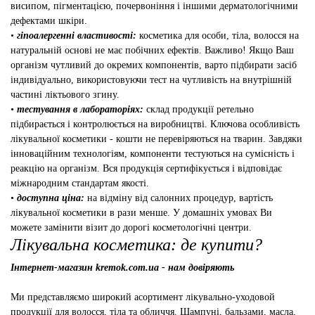
висипом, пігментацією, почервоніння і іншими дерматологічними
дефектами шкіри.
•
гіпоалергенні властивості:
косметика для особи, тіла, волосся на
натуральній основі не має побічних ефектів. Важливо! Якщо Ваш
організм чутливий до окремих компонентів, варто підбирати засіб
індивідуально, використовуючи тест на чутливість на внутрішній
частині ліктьового згину.
•
тестування в лабораторіях:
склад продукції ретельно
підбирається і контролюється на виробництві. Ключова особливість
лікувальної косметики - кошти не перевіряються на тварин. Завдяки
інноваційним технологіям, компоненти тестуються на сумісність і
реакцію на організм. Вся продукція сертифікується і відповідає
міжнародним стандартам якості.
•
доступна ціна:
на відміну від салонних процедур, вартість
лікувальної косметики в рази менше. У домашніх умовах Ви
можете замінити візит до дорогі косметологічні центри.
Лікувальна косметика: де купити?
Інтернет-магазин kremok.com.ua - нам довіряють
Ми представляємо широкий асортимент лікувально-уходовой
продукції для волосся, тіла та обличчя. Шампуні, бальзами, масла,