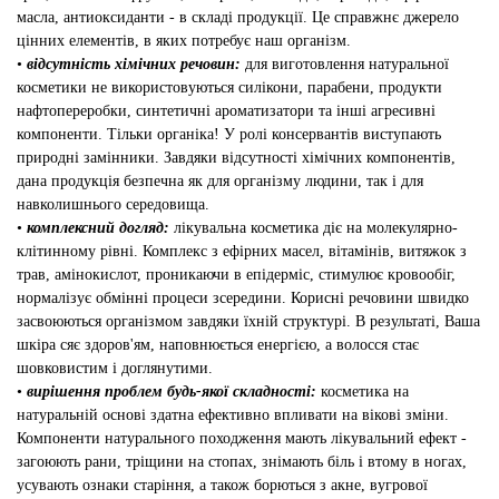
масла, антиоксиданти - в складі продукції. Це справжнє джерело
цінних елементів, в яких потребує наш організм.
•
відсутність хімічних речовин:
для виготовлення натуральної
косметики не використовуються силікони, парабени, продукти
нафтопереробки, синтетичні ароматизатори та інші агресивні
компоненти. Тільки органіка! У ролі консервантів виступають
природні замінники. Завдяки відсутності хімічних компонентів,
дана продукція безпечна як для організму людини, так і для
навколишнього середовища.
•
комплексний догляд:
лікувальна косметика діє на молекулярно-
клітинному рівні. Комплекс з ефірних масел, вітамінів, витяжок з
трав, амінокислот, проникаючи в епідерміс, стимулює кровообіг,
нормалізує обмінні процеси зсередини. Корисні речовини швидко
засвоюються організмом завдяки їхній структурі. В результаті, Ваша
шкіра сяє здоров'ям, наповнюється енергією, а волосся стає
шовковистим і доглянутими.
•
вирішення проблем будь-якої складності:
косметика на
натуральній основі здатна ефективно впливати на вікові зміни.
Компоненти натурального походження мають лікувальний ефект -
загоюють рани, тріщини на стопах, знімають біль і втому в ногах,
усувають ознаки старіння, а також борються з акне, вугрової