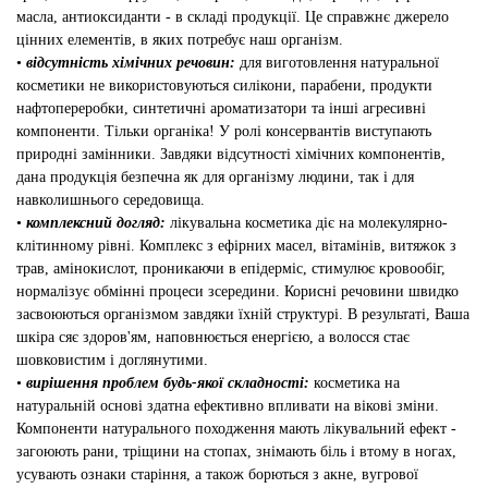
масла, антиоксиданти - в складі продукції. Це справжнє джерело
цінних елементів, в яких потребує наш організм.
•
відсутність хімічних речовин:
для виготовлення натуральної
косметики не використовуються силікони, парабени, продукти
нафтопереробки, синтетичні ароматизатори та інші агресивні
компоненти. Тільки органіка! У ролі консервантів виступають
природні замінники. Завдяки відсутності хімічних компонентів,
дана продукція безпечна як для організму людини, так і для
навколишнього середовища.
•
комплексний догляд:
лікувальна косметика діє на молекулярно-
клітинному рівні. Комплекс з ефірних масел, вітамінів, витяжок з
трав, амінокислот, проникаючи в епідерміс, стимулює кровообіг,
нормалізує обмінні процеси зсередини. Корисні речовини швидко
засвоюються організмом завдяки їхній структурі. В результаті, Ваша
шкіра сяє здоров'ям, наповнюється енергією, а волосся стає
шовковистим і доглянутими.
•
вирішення проблем будь-якої складності:
косметика на
натуральній основі здатна ефективно впливати на вікові зміни.
Компоненти натурального походження мають лікувальний ефект -
загоюють рани, тріщини на стопах, знімають біль і втому в ногах,
усувають ознаки старіння, а також борються з акне, вугрової