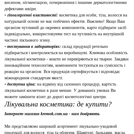
висипом, пігментацією, почервоніння і іншими дерматологічними
дефектами шкіри.
•
гіпоалергенні властивості:
косметика для особи, тіла, волосся на
натуральній основі не має побічних ефектів. Важливо! Якщо Ваш
організм чутливий до окремих компонентів, варто підбирати засіб
індивідуально, використовуючи тест на чутливість на внутрішній
частині ліктьового згину.
•
тестування в лабораторіях:
склад продукції ретельно
підбирається і контролюється на виробництві. Ключова особливість
лікувальної косметики - кошти не перевіряються на тварин. Завдяки
інноваційним технологіям, компоненти тестуються на сумісність і
реакцію на організм. Вся продукція сертифікується і відповідає
міжнародним стандартам якості.
•
доступна ціна:
на відміну від салонних процедур, вартість
лікувальної косметики в рази менше. У домашніх умовах Ви
можете замінити візит до дорогі косметологічні центри.
Лікувальна косметика: де купити?
Інтернет-магазин kremok.com.ua - нам довіряють
Ми представляємо широкий асортимент лікувально-уходовой
продукції для волосся, тіла та обличчя. Шампуні, бальзами, масла,