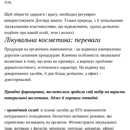
тіла.
Щоб зберегти здоров'я і красу, необхідно регулярно
використовувати Догляду кошти. Тільки природа, з її унікальними
лікувальними властивостями, що відновлюють, здатна делікатно
подбати про нашій особі, теле і волоссі.
Лікувальна косметика: переваги
Продукція на органічних компонентах - це відмінна альтернатива
дорогим салонним процедурам. Ключова особливість лікувальної
косметики в тому, що вона не приховує, а вирішує проблеми
дерматологічного, естетичного характеру. На відміну від
декоративних засобів, її дію більш делікатне, а ефект -
довготривалий.
Провідні фармацевти, косметологи зробили свій вибір на користь
натуральної косметики. Адже її переваги очевидні:
•
органічний склад:
в основі засобів до 95% компонентів
натурального походження, біологічно активних речовин, які
сприятливо впливають на організм. Фітоекстракти лікувальних
трав, витяжки з фруктів, мінерали, пептиди, кераміди, ефірні