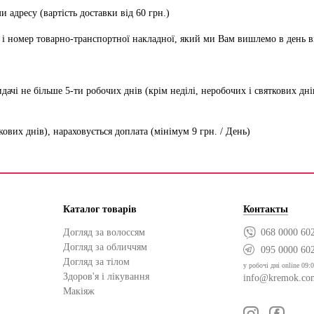
 адресу (вартість доставки від 60 грн.)
 і номер товарно-транспортної накладної, який ми Вам вишлемо в день в
идачі не більше 5-ти робочих днів (крім неділі, неробочих і святкових д
ткових днів), нараховується доплата (мінімум 9 грн. / День)
Каталог товарів
Контакты
Догляд за волоссям
068 0000 60
Догляд за обличчям
095 0000 60
Догляд за тілом
у робочі дні online 09:0
Здоров'я і лікування
info@kremok.co
Макіяж