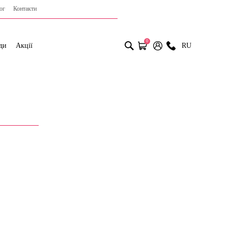
ог
Контакти
0
ди
Акції
RU