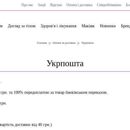
Про нас
Акції
Відгуки
Оплата і доставка
Cпівробітництво
Бл
ям
Догляд за тілом
Здоров'я і лікування
Макіяж
Новинки
Брен
Головна
Оплата та доставка
Укрпошта
Укрпошта
.
 грн. та 100% передоплатою за товар банківським переказом.
грн.
артість доставки від 40 грн.)