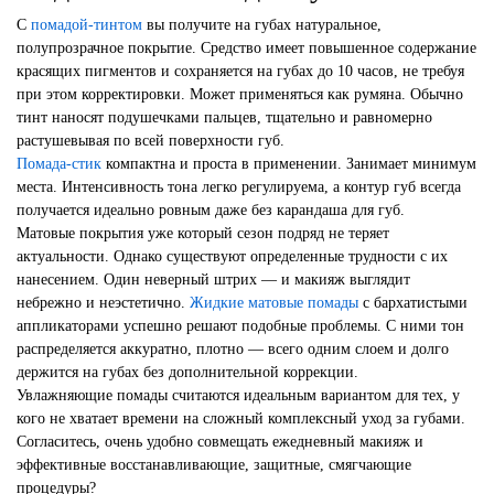
С
помадой-тинтом
вы получите на губах натуральное,
полупрозрачное покрытие. Средство имеет повышенное содержание
красящих пигментов и сохраняется на губах до 10 часов, не требуя
при этом корректировки. Может применяться как румяна. Обычно
тинт наносят подушечками пальцев, тщательно и равномерно
растушевывая по всей поверхности губ.
Помада-стик
компактна и проста в применении. Занимает минимум
места. Интенсивность тона легко регулируема, а контур губ всегда
получается идеально ровным даже без карандаша для губ.
Матовые покрытия уже который сезон подряд не теряет
актуальности. Однако существуют определенные трудности с их
нанесением. Один неверный штрих — и макияж выглядит
небрежно и неэстетично.
Жидкие матовые помады
с бархатистыми
аппликаторами успешно решают подобные проблемы. С ними тон
распределяется аккуратно, плотно — всего одним слоем и долго
держится на губах без дополнительной коррекции.
Увлажняющие помады считаются идеальным вариантом для тех, у
кого не хватает времени на сложный комплексный уход за губами.
Согласитесь, очень удобно совмещать ежедневный макияж и
эффективные восстанавливающие, защитные, смягчающие
процедуры?