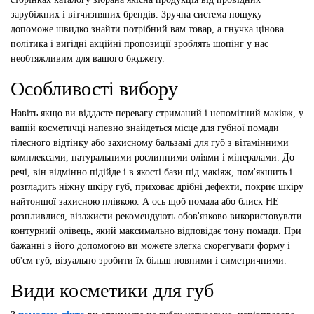
зарубіжних і вітчизняних брендів. Зручна система пошуку
допоможе швидко знайти потрібний вам товар, а гнучка цінова
політика і вигідні акційні пропозиції зроблять шопінг у нас
необтяжливим для вашого бюджету.
Особливості вибору
Навіть якщо ви віддаєте перевагу стриманий і непомітний макіяж, у
вашій косметичці напевно знайдеться місце для губної помади
тілесного відтінку або захисному бальзамі для губ з вітамінними
комплексами, натуральними рослинними оліями і мінералами. До
речі, він відмінно підійде і в якості бази під макіяж, пом'якшить і
розгладить ніжну шкіру губ, приховає дрібні дефекти, покриє шкіру
найтоншої захисною плівкою. А ось щоб помада або блиск НЕ
розпливлися, візажисти рекомендують обов'язково використовувати
контурний олівець, який максимально відповідає тону помади. При
бажанні з його допомогою ви можете злегка скорегувати форму і
об'єм губ, візуально зробити їх більш повними і симетричними.
Види косметики для губ