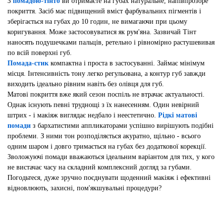
З
помадою-тінто
ви отримаєте на губах натуральне, напівпрозоре
покриття. Засіб має підвищений вміст фарбувальних пігментів і
зберігається на губах до 10 годин, не вимагаючи при цьому
коригування. Може застосовуватися як рум'яна. Зазвичай Тінт
наносять подушечками пальців, ретельно і рівномірно растушевивая
по всій поверхні губ.
Помада-стик
компактна і проста в застосуванні. Займає мінімум
місця. Інтенсивність тону легко регульована, а контур губ завжди
виходить ідеально рівним навіть без олівця для губ.
Матові покриття вже який сезон поспіль не втрачає актуальності.
Однак існують певні труднощі з їх нанесенням. Один невірний
штрих - і макіяж виглядає недбало і неестетично.
Рідкі матові
помади
з бархатистими аппликаторами успішно вирішують подібні
проблеми. З ними тон розподіляється акуратно, щільно - всього
одним шаром і довго тримається на губах без додаткової корекції.
Зволожуючі помади вважаються ідеальним варіантом для тих, у кого
не вистачає часу на складний комплексний догляд за губами.
Погодьтеся, дуже зручно поєднувати щоденний макіяж і ефективні
відновлюють, захисні, пом'якшувальні процедури?