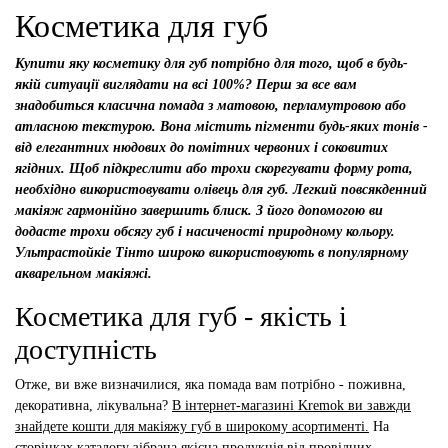
Косметика для губ
Купити яку косметику для губ потрібно для того, щоб в будь-
якій ситуації виглядати на всі 100%? Перш за все вам
знадобиться класична помада з матовою, перламутровою або
атласною текстурою. Вона містить пігменти будь-яких тонів -
від елегантних нюдових до помітних червоних і соковитих
ягідних. Щоб підкреслити або трохи скорегувати форму рота,
необхідно використовувати олівець для губ. Легкий повсякденний
макіяж гармонійно завершить блиск. З його допомогою ви
додасте трохи обсягу губ і насиченості природному кольору.
Ультрастойкіе Тінто широко використовують в популярному
акварельном макіяжі.
Косметика для губ - якість і
доступність
Отже, ви вже визначилися, яка помада вам потрібно - поживна,
декоративна, лікувальна?
В інтернет-магазині Kremok ви завжди
знайдете кошти для макіяжу губ в широкому асортименті.
На
сторінках каталогу зібрана якісна продукція від провідних