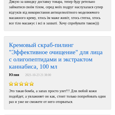
Дякую за швидку доставку товара, тепер буду ретельно
займатися своїм тілом, серед моїх подруг наслухалася супер
відгуків від використання антицелюлітного моделюючого
масажного крему, хтось їм маже живіт, хтось стегна, хтось
все тіло масажує і всі в захваті. Хочу спробувати також)))
Кремовый скраб-пилинг
"Эффективное очищение" для лица
с олигопептидами и экстрактом
каннабиса, 100 мл
Юлия
2021-10-23 21:38:00
Это такая бомба, а запах просто улет!!! Для любой кожи
подойдет, а увлажняет он как, стоит только попробовать один
раз и уже не сможете от него оторваться.